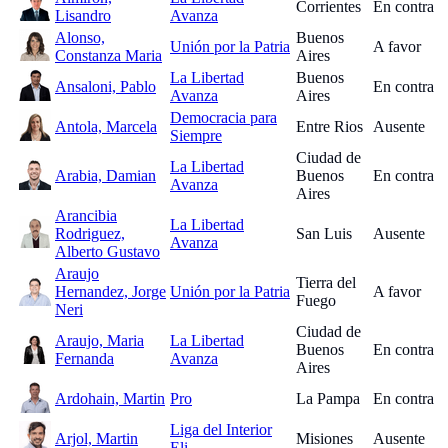
Corrientes
En contra
Lisandro
Avanza
Alonso,
Buenos
Unión por la Patria
A favor
Constanza Maria
Aires
La Libertad
Buenos
Ansaloni, Pablo
En contra
Avanza
Aires
Democracia para
Antola, Marcela
Entre Rios
Ausente
Siempre
Ciudad de
La Libertad
Arabia, Damian
Buenos
En contra
Avanza
Aires
Arancibia
La Libertad
Rodriguez,
San Luis
Ausente
Avanza
Alberto Gustavo
Araujo
Tierra del
Hernandez, Jorge
Unión por la Patria
A favor
Fuego
Neri
Ciudad de
Araujo, Maria
La Libertad
Buenos
En contra
Fernanda
Avanza
Aires
Ardohain, Martin
Pro
La Pampa
En contra
Liga del Interior
Arjol, Martin
Misiones
Ausente
Eli