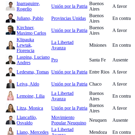
Iparraguirre,
Buenos
Unión por la Patria
A favor
Rogelio
Aires
Buenos
Juliano, Pablo
Provincias Unidas
En contra
Aires
Kirchner,
Buenos
Unión por la Patria
A favor
Maximo Carlos
Aires
Klipauka
La Libertad
Lewtak,
Misiones
En contra
Avanza
Florencia
Laspina, Luciano
Pro
Santa Fe
Ausente
Andres
Ledesma, Tomas
Unión por la Patria
Entre Rios
A favor
Leiva, Aldo
Unión por la Patria
Chaco
A favor
La Libertad
Buenos
Lemoine, Lilia
En contra
Avanza
Aires
Buenos
Litza, Monica
Unión por la Patria
A favor
Aires
Llancafilo,
Movimiento
Neuquen
Ausente
Osvaldo
Popular Neuquino
La Libertad
Llano, Mercedes
Mendoza
En contra
Avanza