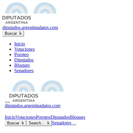
diputados
.argentinadatos.com
Buscar
k
Inicio
Votaciones
Poroteo
Diputados
Bloques
Senadores
diputados
.argentinadatos.com
Inicio
Votaciones
Poroteo
Diputados
Bloques
Senadores
Buscar
k
Search…
k