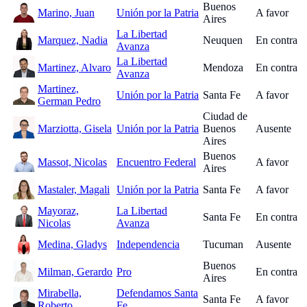
Buenos
Marino, Juan
Unión por la Patria
A favor
Aires
La Libertad
Marquez, Nadia
Neuquen
En contra
Avanza
La Libertad
Martinez, Alvaro
Mendoza
En contra
Avanza
Martinez,
Unión por la Patria
Santa Fe
A favor
German Pedro
Ciudad de
Marziotta, Gisela
Unión por la Patria
Buenos
Ausente
Aires
Buenos
Massot, Nicolas
Encuentro Federal
A favor
Aires
Mastaler, Magali
Unión por la Patria
Santa Fe
A favor
Mayoraz,
La Libertad
Santa Fe
En contra
Nicolas
Avanza
Medina, Gladys
Independencia
Tucuman
Ausente
Buenos
Milman, Gerardo
Pro
En contra
Aires
Mirabella,
Defendamos Santa
Santa Fe
A favor
Roberto
Fe