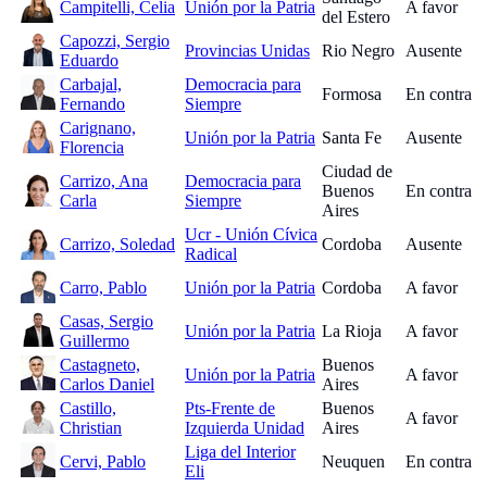
Campitelli, Celia
Unión por la Patria
A favor
del Estero
Capozzi, Sergio
Provincias Unidas
Rio Negro
Ausente
Eduardo
Carbajal,
Democracia para
Formosa
En contra
Fernando
Siempre
Carignano,
Unión por la Patria
Santa Fe
Ausente
Florencia
Ciudad de
Carrizo, Ana
Democracia para
Buenos
En contra
Carla
Siempre
Aires
Ucr - Unión Cívica
Carrizo, Soledad
Cordoba
Ausente
Radical
Carro, Pablo
Unión por la Patria
Cordoba
A favor
Casas, Sergio
Unión por la Patria
La Rioja
A favor
Guillermo
Castagneto,
Buenos
Unión por la Patria
A favor
Carlos Daniel
Aires
Castillo,
Pts-Frente de
Buenos
A favor
Christian
Izquierda Unidad
Aires
Liga del Interior
Cervi, Pablo
Neuquen
En contra
Eli