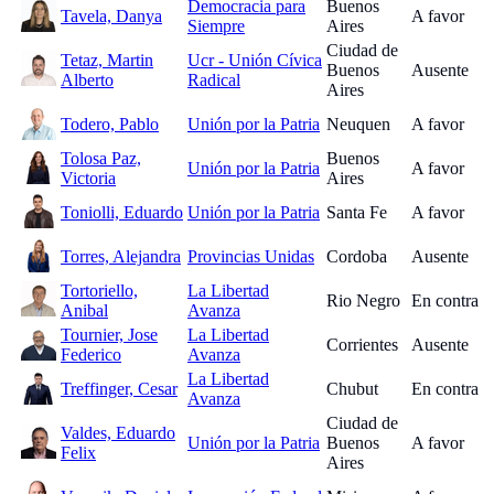
Democracia para
Buenos
Tavela, Danya
A favor
Siempre
Aires
Ciudad de
Tetaz, Martin
Ucr - Unión Cívica
Buenos
Ausente
Alberto
Radical
Aires
Todero, Pablo
Unión por la Patria
Neuquen
A favor
Tolosa Paz,
Buenos
Unión por la Patria
A favor
Victoria
Aires
Toniolli, Eduardo
Unión por la Patria
Santa Fe
A favor
Torres, Alejandra
Provincias Unidas
Cordoba
Ausente
Tortoriello,
La Libertad
Rio Negro
En contra
Anibal
Avanza
Tournier, Jose
La Libertad
Corrientes
Ausente
Federico
Avanza
La Libertad
Treffinger, Cesar
Chubut
En contra
Avanza
Ciudad de
Valdes, Eduardo
Unión por la Patria
Buenos
A favor
Felix
Aires