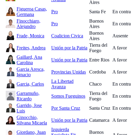
Aires
Figueroa Casas,
Pro
Santa Fe
En contra
Germana
Finocchiaro,
Buenos
Pro
En contra
Alejandro
Aires
Buenos
Frade, Monica
Coalicion Civica
Ausente
Aires
Tierra del
Freites, Andrea
Unión por la Patria
A favor
Fuego
Gaillard, Ana
Unión por la Patria
Entre Rios
A favor
Carolina
Garcia Aresca,
Provincias Unidas
Cordoba
A favor
Ignacio
La Libertad
Garcia, Carlos
Chaco
En contra
Avanza
Garramuño,
Tierra del
Somos Fueguinos
En contra
Ricardo
Fuego
Garrido, Jose
Por Santa Cruz
Santa Cruz
En contra
Luis
Ginocchio,
Unión por la Patria
Catamarca
A favor
Silvana Micaela
Izquierda
Giordano, Juan
Buenos
Socialista Fit-
A favor