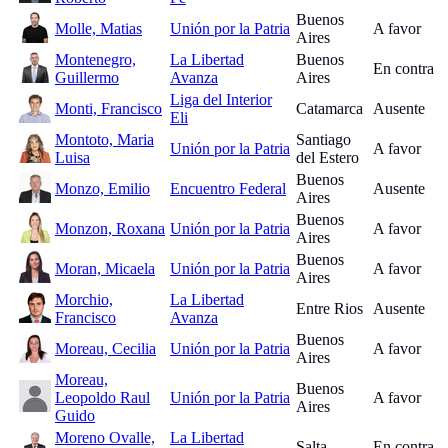
Buenos
Molle, Matias
Unión por la Patria
A favor
Aires
Montenegro,
La Libertad
Buenos
En contra
Guillermo
Avanza
Aires
Liga del Interior
Monti, Francisco
Catamarca
Ausente
Eli
Montoto, Maria
Santiago
Unión por la Patria
A favor
Luisa
del Estero
Buenos
Monzo, Emilio
Encuentro Federal
Ausente
Aires
Buenos
Monzon, Roxana
Unión por la Patria
A favor
Aires
Buenos
Moran, Micaela
Unión por la Patria
A favor
Aires
Morchio,
La Libertad
Entre Rios
Ausente
Francisco
Avanza
Buenos
Moreau, Cecilia
Unión por la Patria
A favor
Aires
Moreau,
Buenos
Leopoldo Raul
Unión por la Patria
A favor
Aires
Guido
Moreno Ovalle,
La Libertad
Salta
En contra