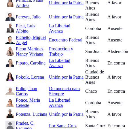
Penacca, Paula
Unión por la Patria
Buenos
A favor
Andrea
Aires
Buenos
Pereyra, Julio
Unión por la Patria
A favor
Aires
Picat, Luis
La Libertad
Cordoba
Ausente
Albino
Avanza
Pichetto, Miguel
Buenos
Encuentro Federal
Ausente
Angel
Aires
Picon Martinez,
Produccion y
San Juan
Abstención
Nancy Viviana
Trabajo
La Libertad
Buenos
Piparo, Carolina
En contra
Avanza
Aires
Ciudad de
Pokoik, Lorena
Unión por la Patria
Buenos
A favor
Aires
Polini, Juan
Democracia para
Chaco
En contra
Carlos
Siempre
Ponce, Maria
La Libertad
Cordoba
Ausente
Celeste
Avanza
Buenos
Potenza, Luciana
Unión por la Patria
A favor
Aires
Prades, C.
Por Santa Cruz
Santa Cruz
En contra
Facundo