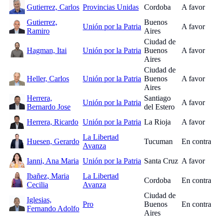
Gutierrez, Carlos
Provincias Unidas
Cordoba
A favor
Gutierrez,
Buenos
Unión por la Patria
A favor
Ramiro
Aires
Ciudad de
Hagman, Itai
Unión por la Patria
Buenos
A favor
Aires
Ciudad de
Heller, Carlos
Unión por la Patria
Buenos
A favor
Aires
Herrera,
Santiago
Unión por la Patria
A favor
Bernardo Jose
del Estero
Herrera, Ricardo
Unión por la Patria
La Rioja
A favor
La Libertad
Huesen, Gerardo
Tucuman
En contra
Avanza
Ianni, Ana Maria
Unión por la Patria
Santa Cruz
A favor
Ibañez, Maria
La Libertad
Cordoba
En contra
Cecilia
Avanza
Ciudad de
Iglesias,
Pro
Buenos
En contra
Fernando Adolfo
Aires