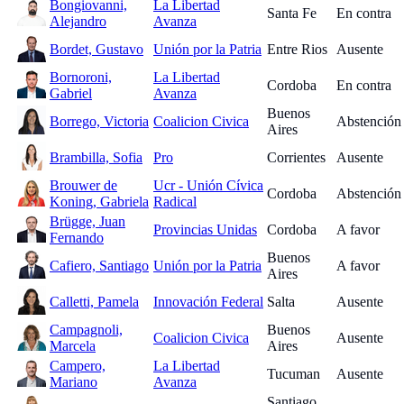
Bongiovanni,
La Libertad
Santa Fe
En contra
Alejandro
Avanza
Bordet, Gustavo
Unión por la Patria
Entre Rios
Ausente
Bornoroni,
La Libertad
Cordoba
En contra
Gabriel
Avanza
Buenos
Borrego, Victoria
Coalicion Civica
Abstención
Aires
Brambilla, Sofia
Pro
Corrientes
Ausente
Brouwer de
Ucr - Unión Cívica
Cordoba
Abstención
Koning, Gabriela
Radical
Brügge, Juan
Provincias Unidas
Cordoba
A favor
Fernando
Buenos
Cafiero, Santiago
Unión por la Patria
A favor
Aires
Calletti, Pamela
Innovación Federal
Salta
Ausente
Campagnoli,
Buenos
Coalicion Civica
Ausente
Marcela
Aires
Campero,
La Libertad
Tucuman
Ausente
Mariano
Avanza
Santiago