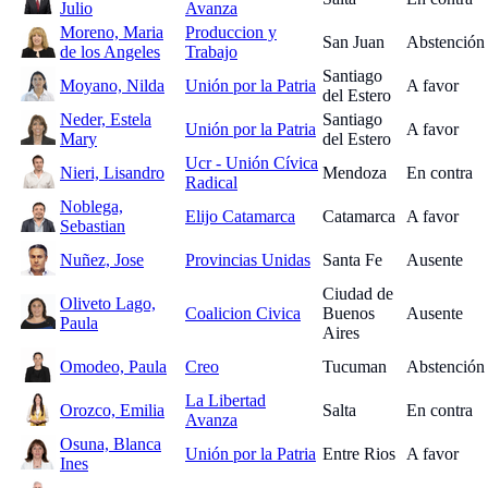
Julio
Avanza
Moreno, Maria
Produccion y
San Juan
Abstención
de los Angeles
Trabajo
Santiago
Moyano, Nilda
Unión por la Patria
A favor
del Estero
Neder, Estela
Santiago
Unión por la Patria
A favor
Mary
del Estero
Ucr - Unión Cívica
Nieri, Lisandro
Mendoza
En contra
Radical
Noblega,
Elijo Catamarca
Catamarca
A favor
Sebastian
Nuñez, Jose
Provincias Unidas
Santa Fe
Ausente
Ciudad de
Oliveto Lago,
Coalicion Civica
Buenos
Ausente
Paula
Aires
Omodeo, Paula
Creo
Tucuman
Abstención
La Libertad
Orozco, Emilia
Salta
En contra
Avanza
Osuna, Blanca
Unión por la Patria
Entre Rios
A favor
Ines