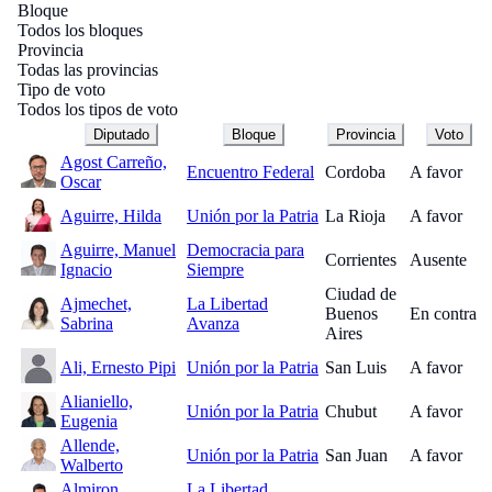
Bloque
Todos los bloques
Provincia
Todas las provincias
Tipo de voto
Todos los tipos de voto
Diputado
Bloque
Provincia
Voto
Agost Carreño,
Encuentro Federal
Cordoba
A favor
Oscar
Aguirre, Hilda
Unión por la Patria
La Rioja
A favor
Aguirre, Manuel
Democracia para
Corrientes
Ausente
Ignacio
Siempre
Ciudad de
Ajmechet,
La Libertad
Buenos
En contra
Sabrina
Avanza
Aires
Ali, Ernesto Pipi
Unión por la Patria
San Luis
A favor
Alianiello,
Unión por la Patria
Chubut
A favor
Eugenia
Allende,
Unión por la Patria
San Juan
A favor
Walberto
Almiron,
La Libertad