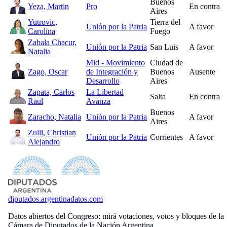
Buenos
Yeza, Martin
Pro
En contra
Aires
Yutrovic,
Tierra del
Unión por la Patria
A favor
Carolina
Fuego
Zabala Chacur,
Unión por la Patria
San Luis
A favor
Natalia
Mid - Movimiento
Ciudad de
Zago, Oscar
de Integración y
Buenos
Ausente
Desarrollo
Aires
Zapata, Carlos
La Libertad
Salta
En contra
Raul
Avanza
Buenos
Zaracho, Natalia
Unión por la Patria
A favor
Aires
Zulli, Christian
Unión por la Patria
Corrientes
A favor
Alejandro
diputados
.argentinadatos.com
Datos abiertos del Congreso: mirá votaciones, votos y bloques de la
Cámara de Diputados de la Nación Argentina.