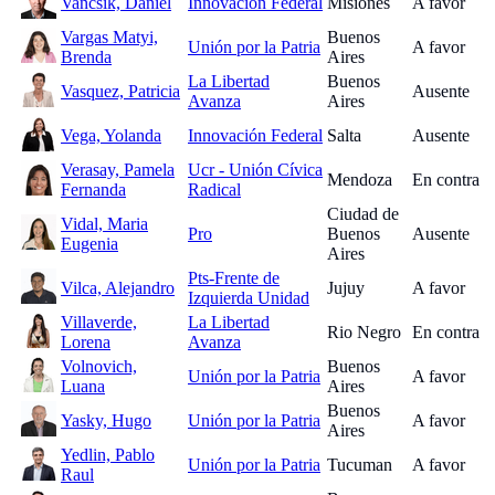
Vancsik, Daniel
Innovación Federal
Misiones
A favor
Vargas Matyi,
Buenos
Unión por la Patria
A favor
Brenda
Aires
La Libertad
Buenos
Vasquez, Patricia
Ausente
Avanza
Aires
Vega, Yolanda
Innovación Federal
Salta
Ausente
Verasay, Pamela
Ucr - Unión Cívica
Mendoza
En contra
Fernanda
Radical
Ciudad de
Vidal, Maria
Pro
Buenos
Ausente
Eugenia
Aires
Pts-Frente de
Vilca, Alejandro
Jujuy
A favor
Izquierda Unidad
Villaverde,
La Libertad
Rio Negro
En contra
Lorena
Avanza
Volnovich,
Buenos
Unión por la Patria
A favor
Luana
Aires
Buenos
Yasky, Hugo
Unión por la Patria
A favor
Aires
Yedlin, Pablo
Unión por la Patria
Tucuman
A favor
Raul