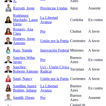
A.
Aires
Rizzotti, Jorge
Provincias Unidas
Jujuy
Ausente
Rodriguez
La Libertad
Machado, Laura
Cordoba
En contra
Avanza
Elena
Romero, Ana
Pro
Chubut
A favor
Clara
Romero, Jorge
Unión por la Patria
Corrientes
A favor
Antonio
Ruiz, Yamila
Innovación Federal
Misiones
A favor
Sanchez Wrba,
Buenos
Pro
En contra
Javier
Aires
Sanchez,
Ucr - Unión Cívica
Tucuman
A favor
Roberto Antonio
Radical
Sand, Nancy
Unión por la Patria
Corrientes
A favor
Santillan Juarez
La Libertad
Buenos
En contra
Brahim, Juliana
Avanza
Aires
Buenos
Santilli, Diego
Pro
Ausente
Aires
Ciudad de