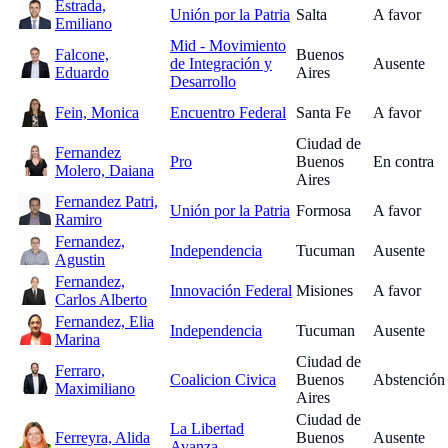
Estrada,
Unión por la Patria
Salta
A favor
Emiliano
Mid - Movimiento
Falcone,
Buenos
de Integración y
Ausente
Eduardo
Aires
Desarrollo
Fein, Monica
Encuentro Federal
Santa Fe
A favor
Ciudad de
Fernandez
Pro
Buenos
En contra
Molero, Daiana
Aires
Fernandez Patri,
Unión por la Patria
Formosa
A favor
Ramiro
Fernandez,
Independencia
Tucuman
Ausente
Agustin
Fernandez,
Innovación Federal
Misiones
A favor
Carlos Alberto
Fernandez, Elia
Independencia
Tucuman
Ausente
Marina
Ciudad de
Ferraro,
Coalicion Civica
Buenos
Abstención
Maximiliano
Aires
Ciudad de
La Libertad
Ferreyra, Alida
Buenos
Ausente
Avanza