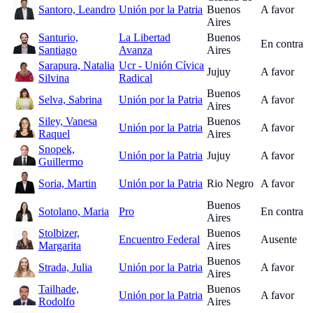
Santoro, Leandro
Unión por la Patria
Buenos
A favor
Aires
Santurio,
La Libertad
Buenos
En contra
Santiago
Avanza
Aires
Sarapura, Natalia
Ucr - Unión Cívica
Jujuy
A favor
Silvina
Radical
Buenos
Selva, Sabrina
Unión por la Patria
A favor
Aires
Siley, Vanesa
Buenos
Unión por la Patria
A favor
Raquel
Aires
Snopek,
Unión por la Patria
Jujuy
A favor
Guillermo
Soria, Martin
Unión por la Patria
Rio Negro
A favor
Buenos
Sotolano, Maria
Pro
En contra
Aires
Stolbizer,
Buenos
Encuentro Federal
Ausente
Margarita
Aires
Buenos
Strada, Julia
Unión por la Patria
A favor
Aires
Tailhade,
Buenos
Unión por la Patria
A favor
Rodolfo
Aires