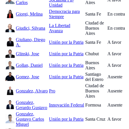
Carlos
Aires
Unidad
Democracia para
Giorgi, Melina
Santa Fe
En contra
Siempre
Ciudad de
La Libertad
Giudici, Silvana
Buenos
En contra
Avanza
Aires
Giuliano, Diego
Unión por la Patria
Santa Fe
A favor
A.
Glinski, Jose
Unión por la Patria
Chubut
A favor
Buenos
Gollan, Daniel
Unión por la Patria
A favor
Aires
Santiago
Gomez, Jose
Unión por la Patria
Ausente
del Estero
Ciudad de
Gonzalez, Alvaro
Pro
Buenos
Ausente
Aires
Gonzalez,
Innovación Federal
Formosa
Ausente
Gerardo Gustavo
Gonzalez,
Gustavo Carlos
Unión por la Patria
Santa Cruz
A favor
Miguel