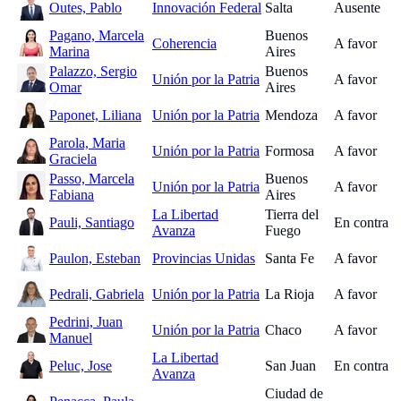
Outes, Pablo
Innovación Federal
Salta
Ausente
Pagano, Marcela
Buenos
Coherencia
A favor
Marina
Aires
Palazzo, Sergio
Buenos
Unión por la Patria
A favor
Omar
Aires
Paponet, Liliana
Unión por la Patria
Mendoza
A favor
Parola, Maria
Unión por la Patria
Formosa
A favor
Graciela
Passo, Marcela
Buenos
Unión por la Patria
A favor
Fabiana
Aires
La Libertad
Tierra del
Pauli, Santiago
En contra
Avanza
Fuego
Paulon, Esteban
Provincias Unidas
Santa Fe
A favor
Pedrali, Gabriela
Unión por la Patria
La Rioja
A favor
Pedrini, Juan
Unión por la Patria
Chaco
A favor
Manuel
La Libertad
Peluc, Jose
San Juan
En contra
Avanza
Ciudad de