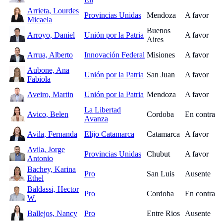
Arrieta, Lourdes
Provincias Unidas
Mendoza
A favor
Micaela
Buenos
Arroyo, Daniel
Unión por la Patria
A favor
Aires
Arrua, Alberto
Innovación Federal
Misiones
A favor
Aubone, Ana
Unión por la Patria
San Juan
A favor
Fabiola
Aveiro, Martin
Unión por la Patria
Mendoza
A favor
La Libertad
Avico, Belen
Cordoba
En contra
Avanza
Avila, Fernanda
Elijo Catamarca
Catamarca
A favor
Avila, Jorge
Provincias Unidas
Chubut
A favor
Antonio
Bachey, Karina
Pro
San Luis
Ausente
Ethel
Baldassi, Hector
Pro
Cordoba
En contra
W.
Ballejos, Nancy
Pro
Entre Rios
Ausente