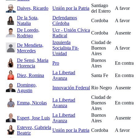
Santiago
Daives, Ricardo
Unión por la Patria
A favor
del Estero
De la Sota,
Defendamos
Cordoba
A favor
Natalia
Córdoba
De Loredo,
Ucr - Unión Cívica
Cordoba
Ausente
Rodrigo
Radical
Izquierda
Ciudad de
De Mendieta,
Socialista Fit-
Buenos
A favor
Mercedes
Unidad
Aires
De Sensi, Maria
Buenos
Pro
En contra
Florencia
Aires
La Libertad
Diez, Romina
Santa Fe
En contra
Avanza
Domingo,
Innovación Federal
Rio Negro
Ausente
Agustin
Ciudad de
La Libertad
Emma, Nicolas
Buenos
En contra
Avanza
Aires
La Libertad
Buenos
Espert, Jose Luis
Ausente
Avanza
Aires
Estevez, Gabriela
Unión por la Patria
Cordoba
A favor
Beatriz