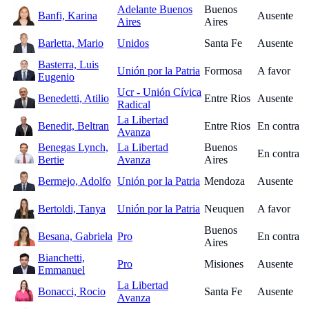
Adelante Buenos
Buenos
Banfi, Karina
Ausente
Aires
Aires
Barletta, Mario
Unidos
Santa Fe
Ausente
Basterra, Luis
Unión por la Patria
Formosa
A favor
Eugenio
Ucr - Unión Cívica
Benedetti, Atilio
Entre Rios
Ausente
Radical
La Libertad
Benedit, Beltran
Entre Rios
En contra
Avanza
Benegas Lynch,
La Libertad
Buenos
En contra
Bertie
Avanza
Aires
Bermejo, Adolfo
Unión por la Patria
Mendoza
Ausente
Bertoldi, Tanya
Unión por la Patria
Neuquen
A favor
Buenos
Besana, Gabriela
Pro
En contra
Aires
Bianchetti,
Pro
Misiones
Ausente
Emmanuel
La Libertad
Bonacci, Rocio
Santa Fe
Ausente
Avanza