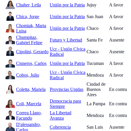
Chaher, Leila
Unión por la Patria
Jujuy
A favor
Chica, Jorge
Unión por la Patria
San Juan
A favor
Chomiak, Maria
Unión por la Patria
Chaco
A favor
Luisa
Chumpitaz,
Futuro y Libertad
Santa Fe
Ausente
Gabriel Felipe
Ucr - Unión Cívica
Cipolini, Gerardo
Chaco
Ausente
Radical
Cisneros, Carlos
Unión por la Patria
Tucuman
A favor
Ucr - Unión Cívica
Cobos, Julio
Mendoza
A favor
Radical
Ciudad de
Coletta, Mariela
Provincias Unidas
Buenos
En contra
Aires
Democracia para
Coli, Marcela
La Pampa
En contra
Siempre
Correa Llano,
La Libertad
Mendoza
En contra
Facundo
Avanza
D'alessandro,
Coherencia
San Luis
Ausente
Carlos