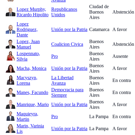
Ciudad de
Lopez Murphy,
Republicanos
Buenos
Abstención
Ricardo Hipolito
Unidos
Aires
Lopez
Rodriguez,
Unión por la Patria
Catamarca
A favor
Dante
Lopez, Juan
Buenos
Coalicion Civica
Abstención
Manuel
Aires
Lospennato,
Buenos
Pro
Ausente
Silvia
Aires
Buenos
Macha, Monica
Unión por la Patria
A favor
Aires
Macyszyn,
La Libertad
Buenos
En contra
Lorena
Avanza
Aires
Democracia para
Buenos
Manes, Facundo
En contra
Siempre
Aires
Buenos
Manrique, Mario
Unión por la Patria
A favor
Aires
Maquieyra,
Pro
La Pampa
En contra
Martin
Marin, Varinia
Unión por la Patria
La Pampa
A favor
Lis