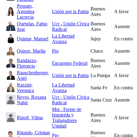
Propato,
Buenos
Agustina
Unión por la Patria
A favor
Aires
Lucrecia
Quetglas, Fabio
Ucr - Unión Cívica
Buenos
Ausente
Jose
Radical
Aires
La Libertad
Quintar, Manuel
Jujuy
En contra
Avanza
Quiroz, Marilu
Pro
Chaco
Ausente
Randazzo,
Buenos
Encuentro Federal
Ausente
Florencio
Aires
Rauschenberger,
Unión por la Patria
La Pampa
A favor
Ariel
Razzini,
La Libertad
Santa Fe
En contra
Veronica
Avanza
Reyes, Roxana
Ucr - Unión Cívica
Santa Cruz
Ausente
Nahir
Radical
Mst - Frente de
Izquierda y
Buenos
Ripoll, Vilma
A favor
Trabajadores
Aires
Unidad
Ritondo, Cristian
Buenos
Pro
En contra