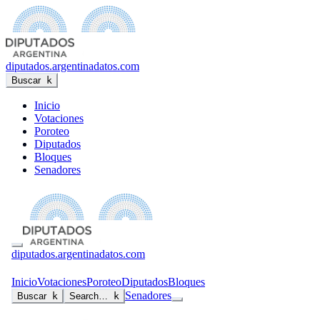
diputados
.argentinadatos.com
Buscar
k
Inicio
Votaciones
Poroteo
Diputados
Bloques
Senadores
diputados
.argentinadatos.com
Inicio
Votaciones
Poroteo
Diputados
Bloques
Senadores
Buscar
k
Search…
k